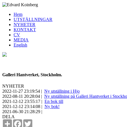
Hem
UTSTÄLLNINGAR
NYHETER
KONTAKT
CV
MEDIA
English
Galleri Hantverket, Stockholm.
NYHETER
2022-11-27 23:19:54
|
Ny utställning i Hjo
2022-08-11 20:28:04
|
Ny utställning på Galleri Hantverket i Stockh
2021-12-12 23:55:17
|
En bok till
2021-12-12 23:14:08
|
Ny bok!
2021-06-30 21:28:29
|
DELA
Share
Facebook
Twitter