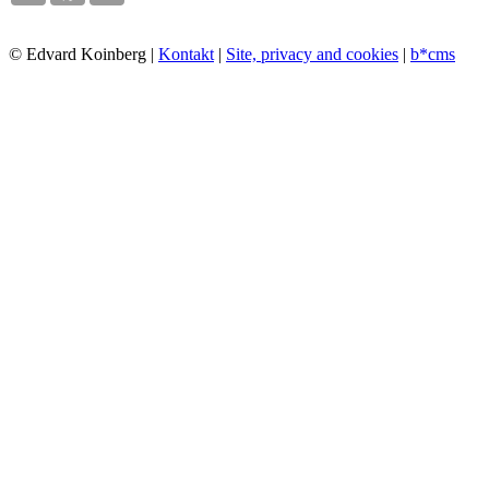
© Edvard Koinberg |
Kontakt
|
Site, privacy and cookies
|
b*cms